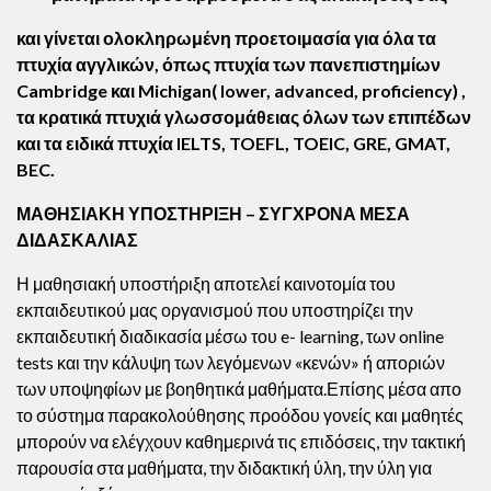
και γίνεται ολοκληρωμένη προετοιμασία για όλα τα
πτυχία αγγλικών, όπως πτυχία των πανεπιστημίων
Cambridge και Michigan( lower, advanced, proficiency) ,
τα κρατικά πτυχιά γλωσσομάθειας όλων των επιπέδων
και τα ειδικά πτυχία IELTS, TOEFL, TOEIC, GRE, GMAT,
BEC.
ΜΑΘΗΣΙΑΚΗ ΥΠΟΣΤΗΡΙΞΗ
– ΣΥΓΧΡΟΝΑ ΜΕΣΑ
ΔΙΔΑΣΚΑΛΙΑΣ
Η μαθησιακή υποστήριξη αποτελεί καινοτομία του
εκπαιδευτικού μας οργανισμού που υποστηρίζει την
εκπαιδευτική διαδικασία μέσω του e- learning, των online
tests και την κάλυψη των λεγόμενων «κενών» ή αποριών
των υποψηφίων με βοηθητικά μαθήματα.Επίσης μέσα απο
το σύστημα παρακολούθησης προόδου γονείς και μαθητές
μπορούν να ελέγχουν καθημερινά τις επιδόσεις, την τακτική
παρουσία στα μαθήματα, την διδακτική ύλη, την ύλη για