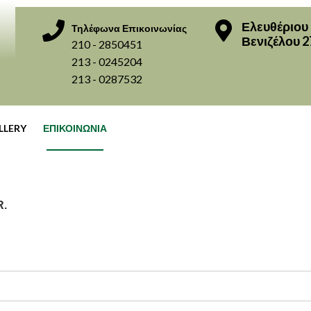
Ελευθέριου
Τηλέφωνα Επικοινωνίας
Βενιζέλου 2
210 - 2850451
213 - 0245204
213 - 0287532
LLERY
ΕΠΙΚΟΙΝΩΝΙΑ
R.