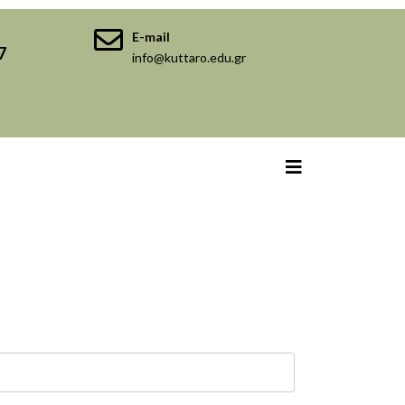
E-mail
7
info@kuttaro.edu.gr