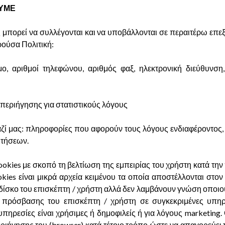
ΟΥΜΕ
ς μπορεί να συλλέγονται και να υποβάλλονται σε περαιτέρω ε
ούσα Πολιτική:
, αριθμοί τηλεφώνου, αριθμός φαξ, ηλεκτρονική διεύθυνση, 
 περιήγησης για στατιστικούς λόγους
ζί μας: πληροφορίες που αφορούν τους λόγους ενδιαφέροντος,
ιτήσεων.
ookies με σκοπό τη βελτίωση της εμπειρίας του χρήστη κατά την
kies είναι μικρά αρχεία κειμένου τα οποία αποστέλλονται στον
 δίσκο του επισκέπτη / χρήστη αλλά δεν λαμβάνουν γνώση οποι
ς πρόσβασης του επισκέπτη / χρήστη σε συγκεκριμένες υπηρε
 υπηρεσίες είναι χρήσιμες ή δημοφιλείς ή για λόγους marketing.
ήγησης του (browser) κατά τέτοιο τρόπο ώστε να απαγορεύει τ