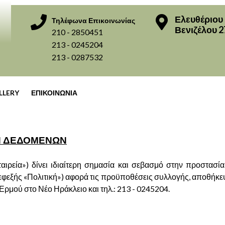
Ελευθέριου
Τηλέφωνα Επικοινωνίας
Βενιζέλου 2
210 - 2850451
213 - 0245204
213 - 0287532
LLERY
ΕΠΙΚΟΙΝΩΝΙΑ
ΩΝ ΔΕΔΟΜΕΝΩΝ
αιρεία») δίνει ιδιαίτερη σημασία και σεβασμό στην προστα
εξής «Πολιτική») αφορά τις προϋποθέσεις συλλογής, αποθήκ
 Ερμού στο Νέο Ηράκλειο και τηλ.: 213 - 0245204.