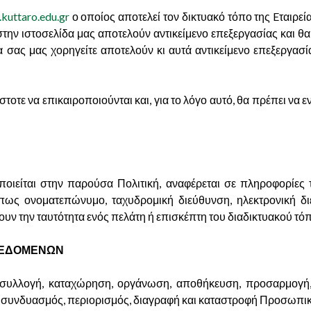
kuttaro.edu.gr
ο οποίος αποτελεί τον δικτυακό τόπο της Eταιρεί
την ιστοσελίδα μας αποτελούν αντικείμενο επεξεργασίας και θα
σας μας χορηγείτε αποτελούν κι αυτά αντικείμενο επεξεργασία
στοτε να επικαιροποιούνται και, για το λόγο αυτό, θα πρέπει να ε
ιείται στην παρούσα Πολιτική, αναφέρεται σε πληροφορίες
ως ονοματεπώνυμο, ταχυδρομική διεύθυνση, ηλεκτρονική διε
ν την ταυτότητα ενός πελάτη ή επισκέπτη του διαδικτυακού τόπο
 ΔΕΔΟΜΕΝΩΝ
συλλογή, καταχώρηση, οργάνωση, αποθήκευση, προσαρμογή, 
ιση, συνδυασμός, περιορισμός, διαγραφή και καταστροφή Προσ